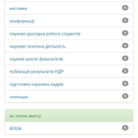
виставки
1
конференції
1
науково-дослідна робота студентів
1
науково-технічна діяльність
1
наукові школи факультетів
1
публікація результатів НДР
1
підготовка наукових кадрів
1
семінари
1
за типом вмісту
Article
1