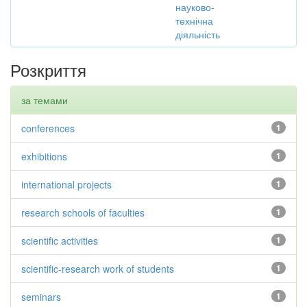
науково-
технічна
діяльність
Розкриття
за темами
conferences
1
exhibitions
1
international projects
1
research schools of faculties
1
scientific activities
1
scientific-research work of students
1
seminars
1