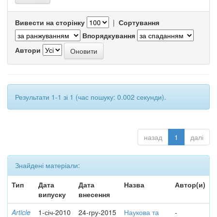
Вивести на сторінку
|
Сортування
Впорядкування
Автори
Результати 1-1 зі 1 (час пошуку: 0.002 секунди).
назад
1
далі
Знайдені матеріали:
Тип
Дата
Дата
Назва
Автор(и)
випуску
внесення
Article
1-січ-2010
24-гру-2015
Наукова та
-