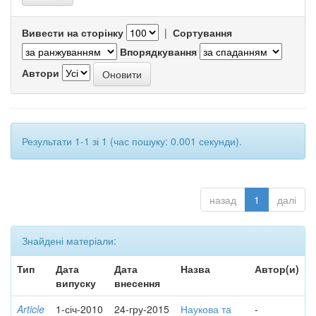
Вивести на сторінку
|
Сортування
Впорядкування
Автори
Результати 1-1 зі 1 (час пошуку: 0.001 секунди).
назад
1
далі
Знайдені матеріали:
Тип
Дата
Дата
Назва
Автор(и)
випуску
внесення
Article
1-січ-2010
24-гру-2015
Наукова та
-