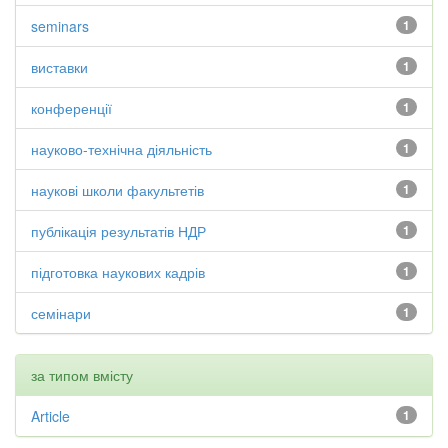
seminars
1
виставки
1
конференції
1
науково-технічна діяльність
1
наукові школи факультетів
1
публікація результатів НДР
1
підготовка наукових кадрів
1
семінари
1
за типом вмісту
Article
1