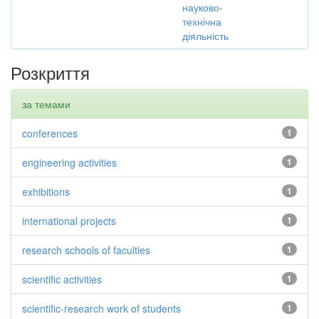
науково-
технічна
діяльність
Розкриття
за темами
conferences
1
engineering activities
1
exhibitions
1
international projects
1
research schools of faculties
1
scientific activities
1
scientific-research work of students
1