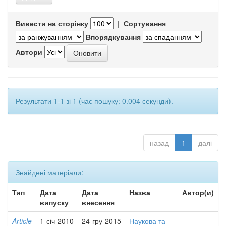
Вивести на сторінку
|
Сортування
Впорядкування
Автори
Результати 1-1 зі 1 (час пошуку: 0.004 секунди).
назад
1
далі
Знайдені матеріали:
Тип
Дата
Дата
Назва
Автор(и)
випуску
внесення
Article
1-січ-2010
24-гру-2015
Наукова та
-