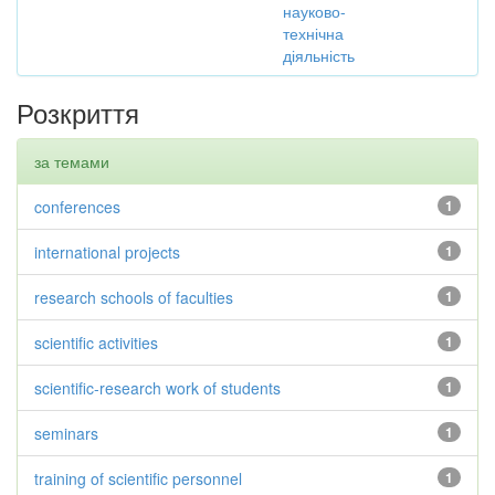
науково-
технічна
діяльність
Розкриття
за темами
conferences
1
international projects
1
research schools of faculties
1
scientific activities
1
scientific-research work of students
1
seminars
1
training of scientific personnel
1