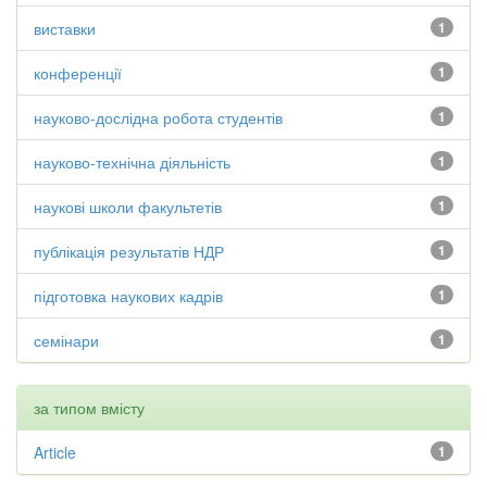
виставки
1
конференції
1
науково-дослідна робота студентів
1
науково-технічна діяльність
1
наукові школи факультетів
1
публікація результатів НДР
1
підготовка наукових кадрів
1
семінари
1
за типом вмісту
Article
1