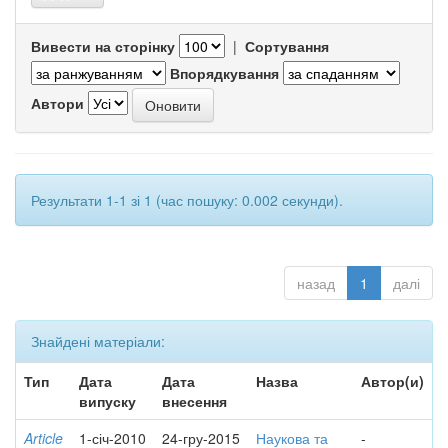
Вивести на сторінку
|
Сортування
Впорядкування
Автори
Результати 1-1 зі 1 (час пошуку: 0.002 секунди).
назад
1
далі
Знайдені матеріали:
Тип
Дата
Дата
Назва
Автор(и)
випуску
внесення
Article
1-січ-2010
24-гру-2015
Наукова та
-