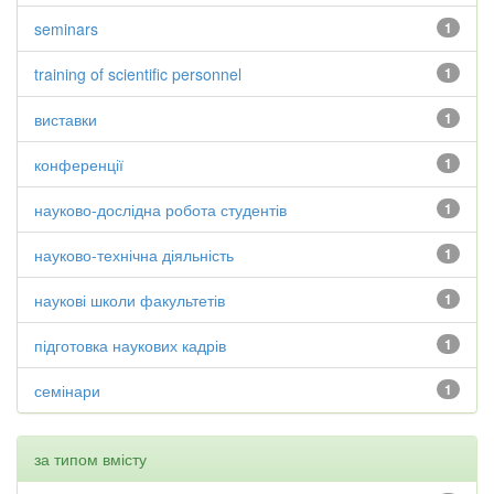
seminars
1
training of scientific personnel
1
виставки
1
конференції
1
науково-дослідна робота студентів
1
науково-технічна діяльність
1
наукові школи факультетів
1
підготовка наукових кадрів
1
семінари
1
за типом вмісту