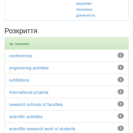
науково-
технічна
діяльність
Розкриття
за темами
conferences
1
engineering activities
1
exhibitions
1
international projects
1
research schools of faculties
1
scientific activities
1
scientific-research work of students
1