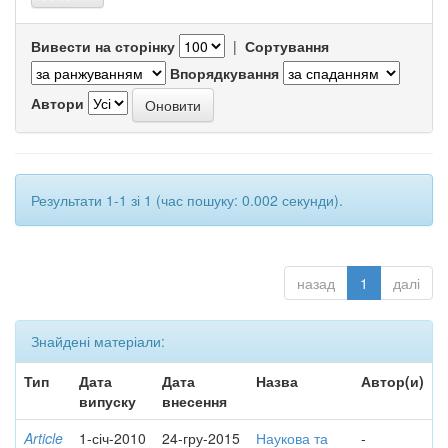
Вивести на сторінку
|
Сортування
Впорядкування
Автори
Результати 1-1 зі 1 (час пошуку: 0.002 секунди).
назад
1
далі
Знайдені матеріали:
Тип
Дата
Дата
Назва
Автор(и)
випуску
внесення
Article
1-січ-2010
24-гру-2015
Наукова та
-