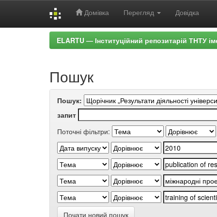
Домівка
Перегляд
Довідка
Skip
ELARTU — Інституційний репозитарій ТНТУ ім
navigation
Пошук
Пошук:
запит
Поточні фільтри:
Почати новий пошук