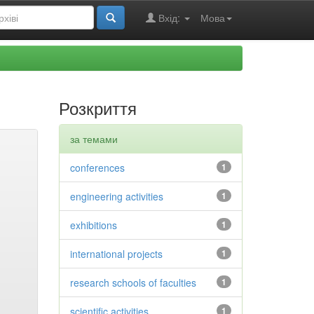
Вхід:
Мова
Розкриття
за темами
conferences
1
engineering activities
1
exhibitions
1
international projects
1
research schools of faculties
1
scientific activities
1