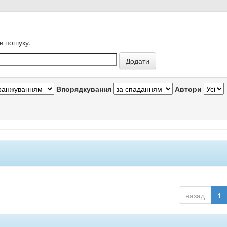
в пошуку.
Впорядкування
Автори
назад
1