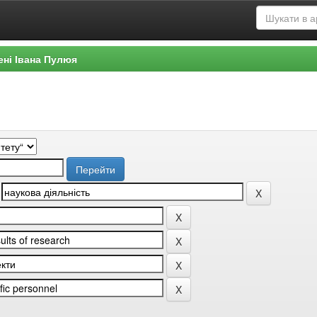
ені Івана Пулюя