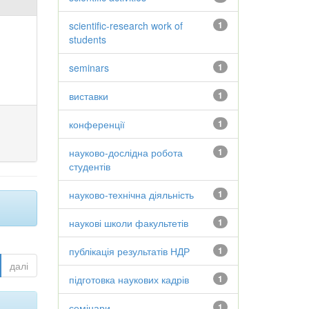
scientific-research work of
1
students
seminars
1
виставки
1
конференції
1
науково-дослідна робота
1
студентів
науково-технічна діяльність
1
наукові школи факультетів
1
публікація результатів НДР
1
далі
підготовка наукових кадрів
1
семінари
1