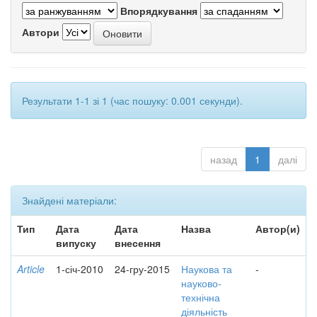
Впорядкування
Автори
Результати 1-1 зі 1 (час пошуку: 0.001 секунди).
назад
1
далі
Знайдені матеріали:
Тип
Дата
Дата
Назва
Автор(и)
випуску
внесення
Article
1-січ-2010
24-гру-2015
Наукова та
-
науково-
технічна
діяльність