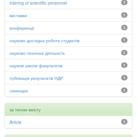
training of scientific personnel
1
виставки
1
конференції
1
науково-дослідна робота студентів
1
науково-технічна діяльність
1
наукові школи факультетів
1
публікація результатів НДР
1
семінари
1
за типом вмісту
Article
1