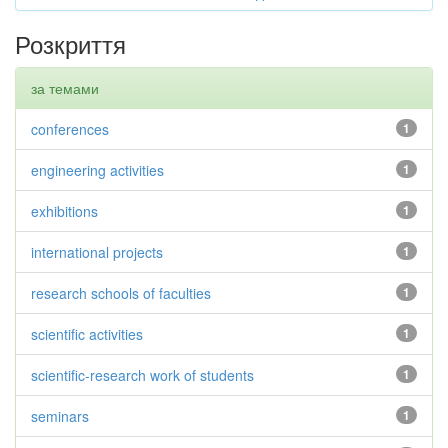
Розкриття
за темами
conferences
1
engineering activities
1
exhibitions
1
international projects
1
research schools of faculties
1
scientific activities
1
scientific-research work of students
1
seminars
1