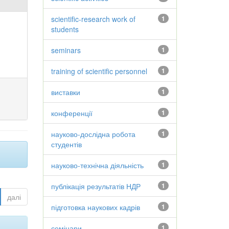
scientific-research work of
1
students
seminars
1
training of scientific personnel
1
виставки
1
конференції
1
науково-дослідна робота
1
студентів
науково-технічна діяльність
1
публікація результатів НДР
1
далі
підготовка наукових кадрів
1
семінари
1