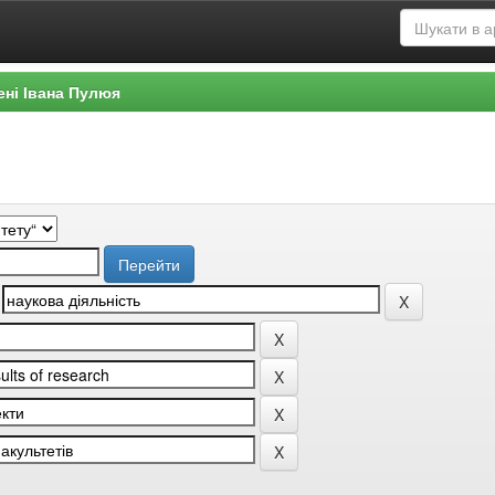
ені Івана Пулюя