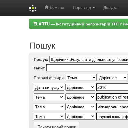
Домівка
Перегляд
Довідка
Skip
ELARTU — Інституційний репозитарій ТНТУ ім
navigation
Пошук
Пошук:
запит
Поточні фільтри:
Почати новий пошук