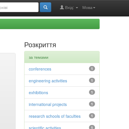
Вхід:
Мова
Розкриття
за темами
conferences
1
engineering activities
1
exhibitions
1
international projects
1
research schools of faculties
1
scientific activities
1