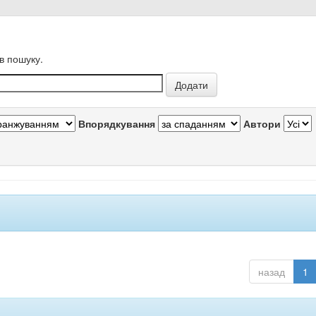
в пошуку.
Впорядкування
Автори
назад
1