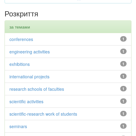
Розкриття
за темами
conferences
1
engineering activities
1
exhibitions
1
international projects
1
research schools of faculties
1
scientific activities
1
scientific-research work of students
1
seminars
1