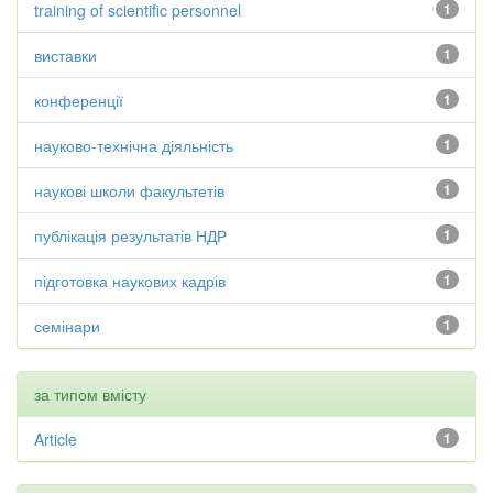
training of scientific personnel
1
виставки
1
конференції
1
науково-технічна діяльність
1
наукові школи факультетів
1
публікація результатів НДР
1
підготовка наукових кадрів
1
семінари
1
за типом вмісту
Article
1