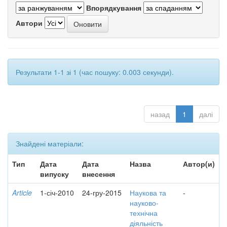
Впорядкування
Автори
Результати 1-1 зі 1 (час пошуку: 0.003 секунди).
назад
1
далі
Знайдені матеріали:
Тип
Дата
Дата
Назва
Автор(и)
випуску
внесення
Article
1-січ-2010
24-гру-2015
Наукова та
-
науково-
технічна
діяльність