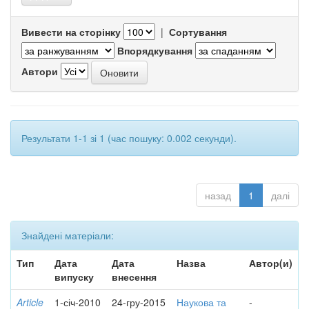
Вивести на сторінку
|
Сортування
Впорядкування
Автори
Результати 1-1 зі 1 (час пошуку: 0.002 секунди).
назад
1
далі
Знайдені матеріали:
Тип
Дата
Дата
Назва
Автор(и)
випуску
внесення
Article
1-січ-2010
24-гру-2015
Наукова та
-