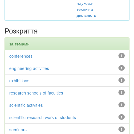
науково-
технічна
діяльність
Розкриття
за темами
conferences
1
engineering activities
1
exhibitions
1
research schools of faculties
1
scientific activities
1
scientific-research work of students
1
seminars
1