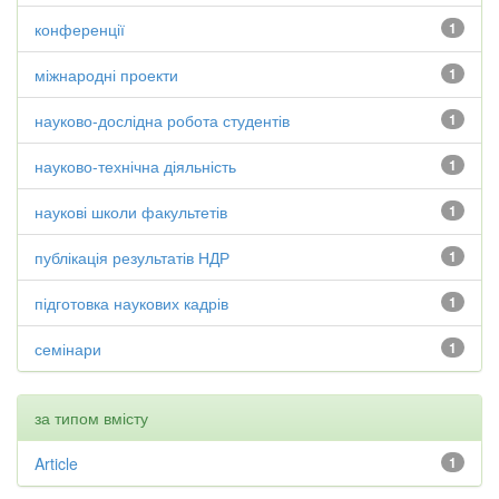
конференції
1
міжнародні проекти
1
науково-дослідна робота студентів
1
науково-технічна діяльність
1
наукові школи факультетів
1
публікація результатів НДР
1
підготовка наукових кадрів
1
семінари
1
за типом вмісту
Article
1