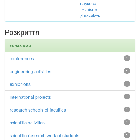
науково-
технічна
діяльність
Розкриття
за темами
conferences
1
engineering activities
1
exhibitions
1
international projects
1
research schools of faculties
1
scientific activities
1
scientific-research work of students
1