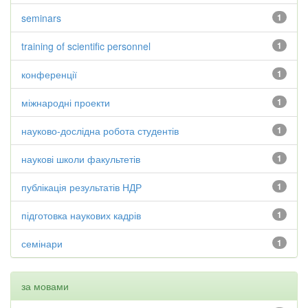
seminars
1
training of scientific personnel
1
конференції
1
міжнародні проекти
1
науково-дослідна робота студентів
1
наукові школи факультетів
1
публікація результатів НДР
1
підготовка наукових кадрів
1
семінари
1
за мовами