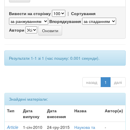
Вивести на сторінку
|
Сортування
Впорядкування
Автори
Результати 1-1 зі 1 (час пошуку: 0.001 секунди).
назад
1
далі
Знайдені матеріали:
Тип
Дата
Дата
Назва
Автор(и)
випуску
внесення
Article
1-січ-2010
24-гру-2015
Наукова та
-