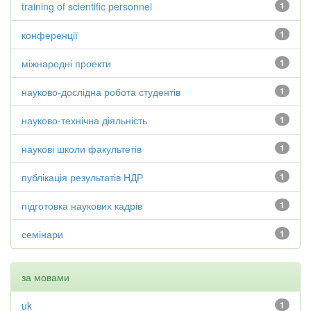
training of scientific personnel
1
конференції
1
міжнародні проекти
1
науково-дослідна робота студентів
1
науково-технічна діяльність
1
наукові школи факультетів
1
публікація результатів НДР
1
підготовка наукових кадрів
1
семінари
1
за мовами
uk
1