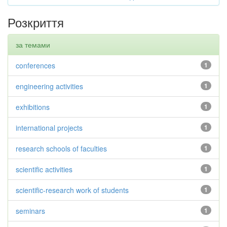
Розкриття
за темами
conferences
1
engineering activities
1
exhibitions
1
international projects
1
research schools of faculties
1
scientific activities
1
scientific-research work of students
1
seminars
1