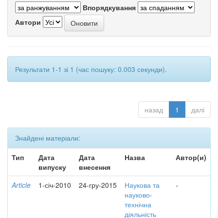
Впорядкування
Автори
Результати 1-1 зі 1 (час пошуку: 0.003 секунди).
назад
1
далі
Знайдені матеріали:
Тип
Дата
Дата
Назва
Автор(и)
випуску
внесення
Article
1-січ-2010
24-гру-2015
Наукова та
-
науково-
технічна
діяльність