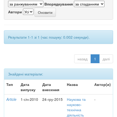
Впорядкування
Автори
Результати 1-1 зі 1 (час пошуку: 0.002 секунди).
назад
1
далі
Знайдені матеріали:
Тип
Дата
Дата
Назва
Автор(и)
випуску
внесення
Article
1-січ-2010
24-гру-2015
Наукова та
-
науково-
технічна
діяльність