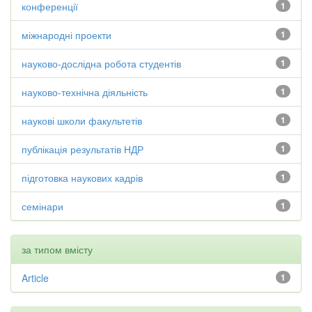
конференції
1
міжнародні проекти
1
науково-дослідна робота студентів
1
науково-технічна діяльність
1
наукові школи факультетів
1
публікація результатів НДР
1
підготовка наукових кадрів
1
семінари
1
за типом вмісту
Article
1