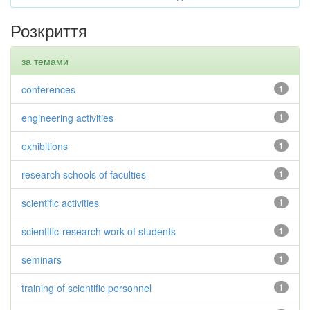
Розкриття
за темами
conferences
1
engineering activities
1
exhibitions
1
research schools of faculties
1
scientific activities
1
scientific-research work of students
1
seminars
1
training of scientific personnel
1