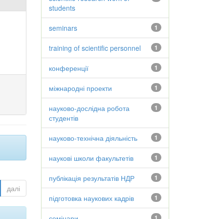
students
seminars
1
training of scientific personnel
1
конференції
1
міжнародні проекти
1
науково-дослідна робота
1
студентів
науково-технічна діяльність
1
наукові школи факультетів
1
публікація результатів НДР
1
далі
підготовка наукових кадрів
1
семінари
1