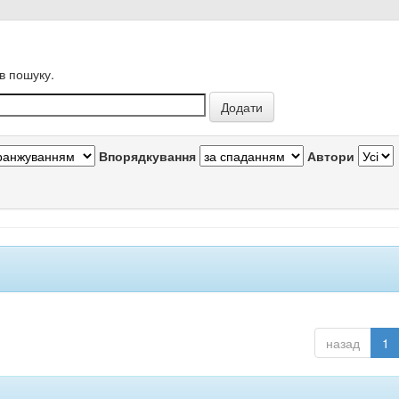
в пошуку.
Впорядкування
Автори
назад
1