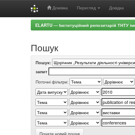
Домівка
Перегляд
Довідка
Skip
ELARTU — Інституційний репозитарій ТНТУ ім
navigation
Пошук
Пошук:
запит
Поточні фільтри:
Почати новий пошук