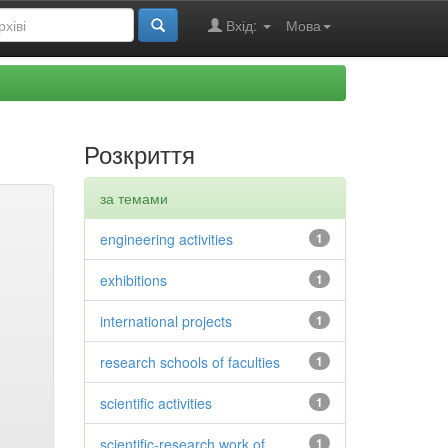
Вхід:
Мова
Розкриття
за темами
engineering activities
1
exhibitions
1
international projects
1
research schools of faculties
1
scientific activities
1
scientific-research work of
1