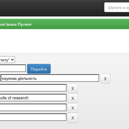
ені Івана Пулюя