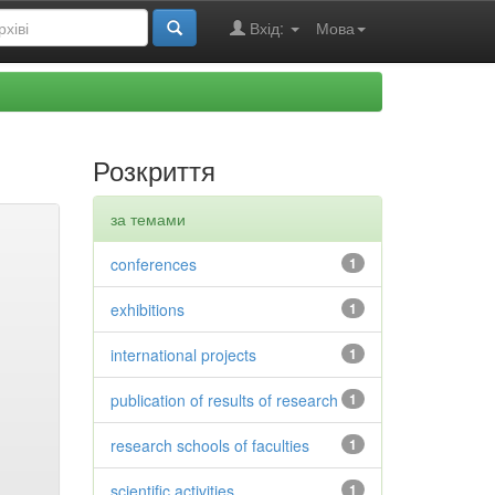
Вхід:
Мова
Розкриття
за темами
conferences
1
exhibitions
1
international projects
1
publication of results of research
1
research schools of faculties
1
scientific activities
1