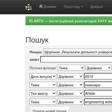
Домівка
Перегляд
Довідка
Skip
ELARTU — Інституційний репозитарій ТНТУ ім
navigation
Пошук
Пошук:
запит
Поточні фільтри:
Почати новий пошук