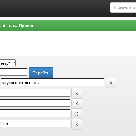
ені Івана Пулюя