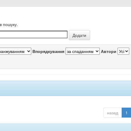
в пошуку.
Впорядкування
Автори
назад
1