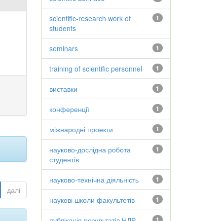
scientific-research work of
1
students
seminars
1
training of scientific personnel
1
виставки
1
конференції
1
міжнародні проекти
1
науково-дослідна робота
1
студентів
науково-технічна діяльність
1
далі
наукові школи факультетів
1
публікація результатів НДР
1