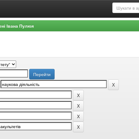
ені Івана Пулюя