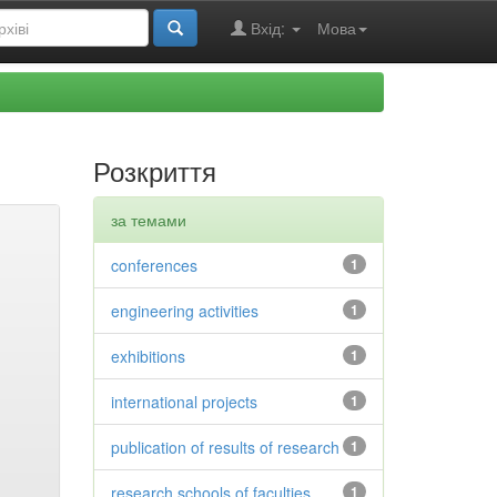
Вхід:
Мова
Розкриття
за темами
conferences
1
engineering activities
1
exhibitions
1
international projects
1
publication of results of research
1
research schools of faculties
1