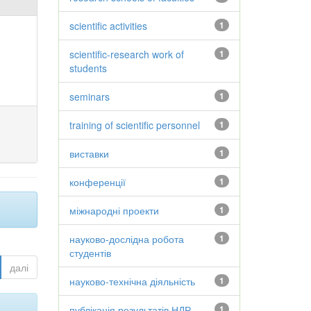
scientific activities
1
scientific-research work of
1
students
seminars
1
training of scientific personnel
1
виставки
1
конференції
1
міжнародні проекти
1
науково-дослідна робота
1
студентів
далі
науково-технічна діяльність
1
публікація результатів НДР
1