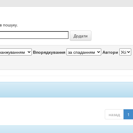
в пошуку.
Впорядкування
Автори
назад
1