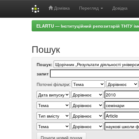
Домівка
Перегляд
Довідка
Skip
ELARTU — Інституційний репозитарій ТНТУ ім
navigation
Пошук
Пошук:
запит
Поточні фільтри:
Почати новий пошук