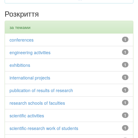
Розкриття
за темами
conferences
1
engineering activities
1
exhibitions
1
international projects
1
publication of results of research
1
research schools of faculties
1
scientific activities
1
scientific-research work of students
1