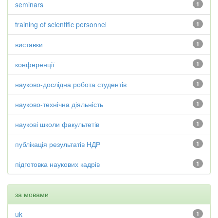
seminars
1
training of scientific personnel
1
виставки
1
конференції
1
науково-дослідна робота студентів
1
науково-технічна діяльність
1
наукові школи факультетів
1
публікація результатів НДР
1
підготовка наукових кадрів
1
за мовами
uk
1