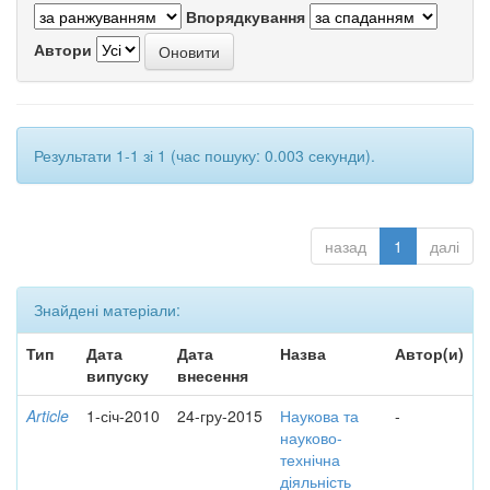
Впорядкування
Автори
Результати 1-1 зі 1 (час пошуку: 0.003 секунди).
назад
1
далі
Знайдені матеріали:
Тип
Дата
Дата
Назва
Автор(и)
випуску
внесення
Article
1-січ-2010
24-гру-2015
Наукова та
-
науково-
технічна
діяльність