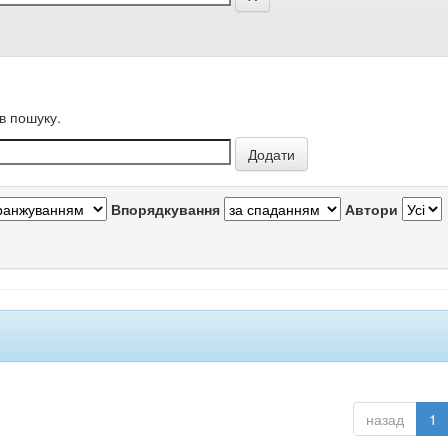
в пошуку.
Впорядкування
Автори
назад
1