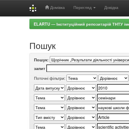
Домівка
Перегляд
Довідка
Skip
ELARTU — Інституційний репозитарій ТНТУ ім
navigation
Пошук
Пошук:
запит
Поточні фільтри: