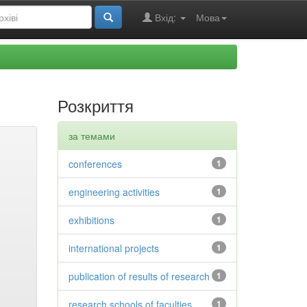
Вхід:
Мова
Розкриття
за темами
conferences
1
engineering activities
1
exhibitions
1
international projects
1
publication of results of research
1
research schools of faculties
1