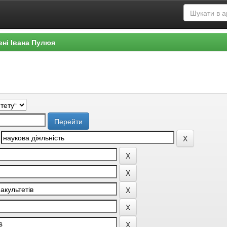
ені Івана Пулюя