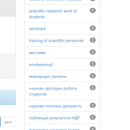
scientific-research work of
1
students
seminars
1
training of scientific personnel
1
виставки
1
конференції
1
міжнародні проекти
1
науково-дослідна робота
1
студентів
науково-технічна діяльність
1
публікація результатів НДР
1
далі
підготовка наукових кадрів
1