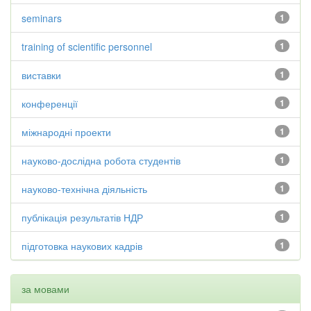
seminars
1
training of scientific personnel
1
виставки
1
конференції
1
міжнародні проекти
1
науково-дослідна робота студентів
1
науково-технічна діяльність
1
публікація результатів НДР
1
підготовка наукових кадрів
1
за мовами