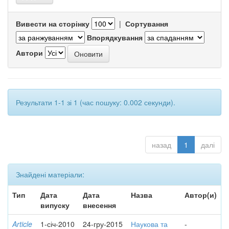
Вивести на сторінку
|
Сортування
Впорядкування
Автори
Результати 1-1 зі 1 (час пошуку: 0.002 секунди).
назад
1
далі
Знайдені матеріали:
Тип
Дата
Дата
Назва
Автор(и)
випуску
внесення
Article
1-січ-2010
24-гру-2015
Наукова та
-