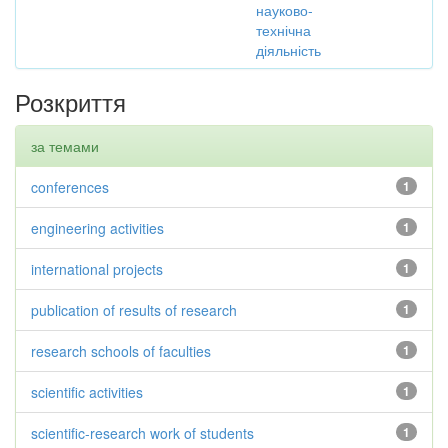
науково-
технічна
діяльність
Розкриття
за темами
conferences
1
engineering activities
1
international projects
1
publication of results of research
1
research schools of faculties
1
scientific activities
1
scientific-research work of students
1