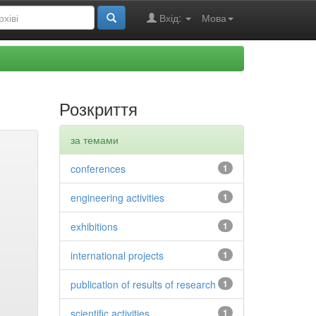
Вхід:
Мова
Розкриття
за темами
conferences
1
engineering activities
1
exhibitions
1
international projects
1
publication of results of research
1
scientific activities
1