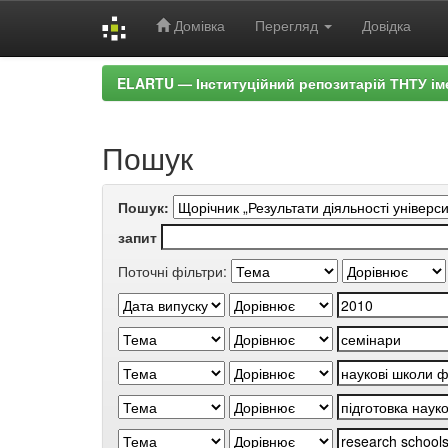
Домівка
Перегляд
Довідка
Skip
ELARTU — Інституційний репозитарій ТНТУ ім
navigation
Пошук
Пошук:
запит
Поточні фільтри: