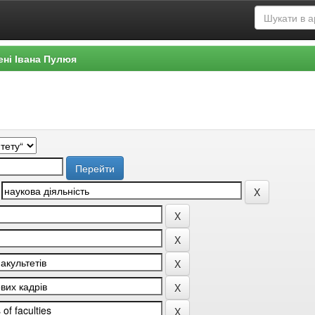
ені Івана Пулюя