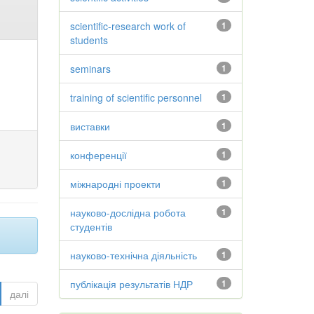
scientific-research work of
1
students
seminars
1
training of scientific personnel
1
виставки
1
конференції
1
міжнародні проекти
1
науково-дослідна робота
1
студентів
науково-технічна діяльність
1
публікація результатів НДР
1
далі