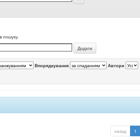
в пошуку.
Впорядкування
Автори
назад
1