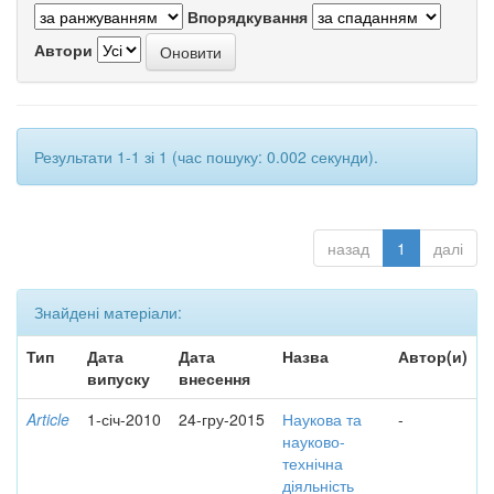
Впорядкування
Автори
Результати 1-1 зі 1 (час пошуку: 0.002 секунди).
назад
1
далі
Знайдені матеріали:
Тип
Дата
Дата
Назва
Автор(и)
випуску
внесення
Article
1-січ-2010
24-гру-2015
Наукова та
-
науково-
технічна
діяльність