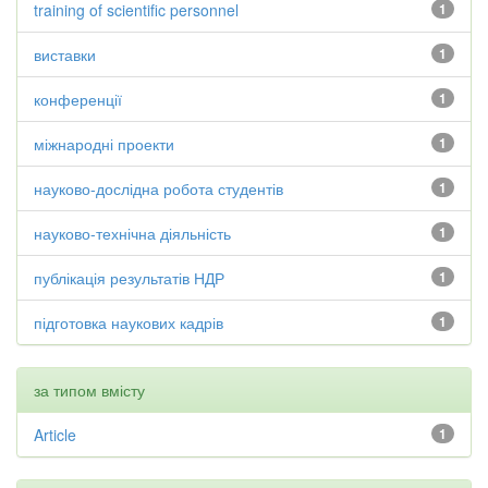
training of scientific personnel
1
виставки
1
конференції
1
міжнародні проекти
1
науково-дослідна робота студентів
1
науково-технічна діяльність
1
публікація результатів НДР
1
підготовка наукових кадрів
1
за типом вмісту
Article
1