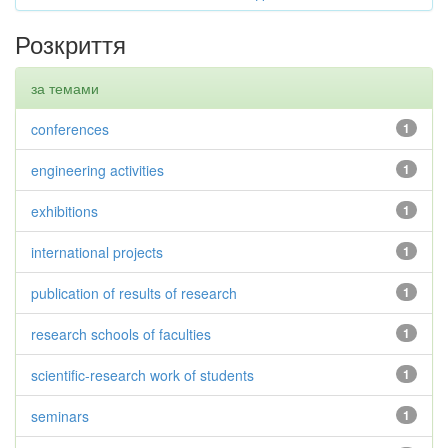
Розкриття
за темами
conferences
1
engineering activities
1
exhibitions
1
international projects
1
publication of results of research
1
research schools of faculties
1
scientific-research work of students
1
seminars
1