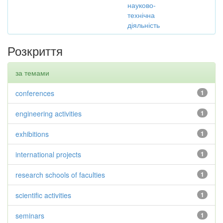
науково-
технічна
діяльність
Розкриття
за темами
conferences
1
engineering activities
1
exhibitions
1
international projects
1
research schools of faculties
1
scientific activities
1
seminars
1