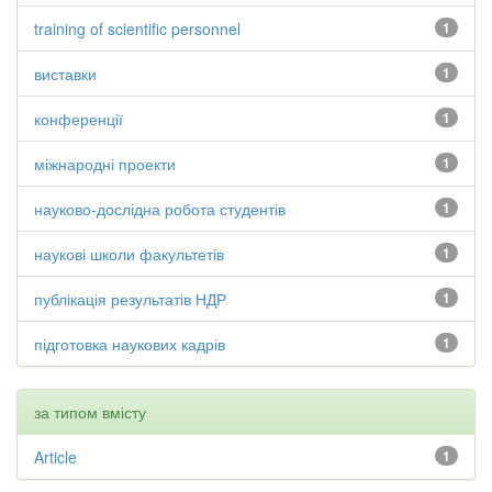
training of scientific personnel
1
виставки
1
конференції
1
міжнародні проекти
1
науково-дослідна робота студентів
1
наукові школи факультетів
1
публікація результатів НДР
1
підготовка наукових кадрів
1
за типом вмісту
Article
1