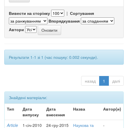
Вивести на сторінку
|
Сортування
Впорядкування
Автори
Результати 1-1 зі 1 (час пошуку: 0.002 секунди).
назад
1
далі
Знайдені матеріали:
Тип
Дата
Дата
Назва
Автор(и)
випуску
внесення
Article
1-січ-2010
24-гру-2015
Наукова та
-