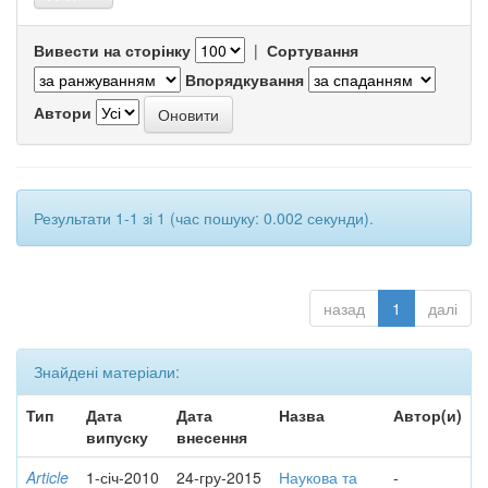
Вивести на сторінку
|
Сортування
Впорядкування
Автори
Результати 1-1 зі 1 (час пошуку: 0.002 секунди).
назад
1
далі
Знайдені матеріали:
Тип
Дата
Дата
Назва
Автор(и)
випуску
внесення
Article
1-січ-2010
24-гру-2015
Наукова та
-