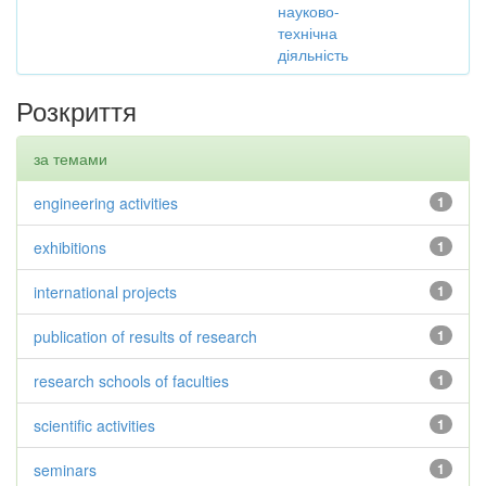
науково-
технічна
діяльність
Розкриття
за темами
engineering activities
1
exhibitions
1
international projects
1
publication of results of research
1
research schools of faculties
1
scientific activities
1
seminars
1