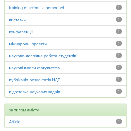
training of scientific personnel
1
виставки
1
конференції
1
міжнародні проекти
1
науково-дослідна робота студентів
1
наукові школи факультетів
1
публікація результатів НДР
1
підготовка наукових кадрів
1
за типом вмісту
Article
1