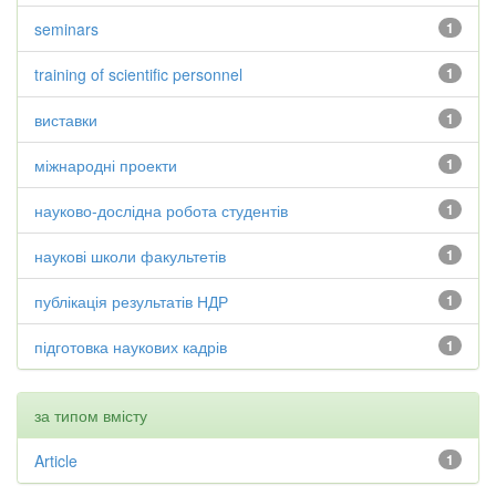
seminars
1
training of scientific personnel
1
виставки
1
міжнародні проекти
1
науково-дослідна робота студентів
1
наукові школи факультетів
1
публікація результатів НДР
1
підготовка наукових кадрів
1
за типом вмісту
Article
1