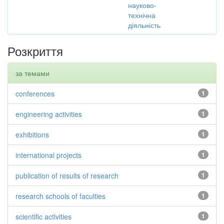
науково-
технічна
діяльність
Розкриття
за темами
conferences
1
engineering activities
1
exhibitions
1
international projects
1
publication of results of research
1
research schools of faculties
1
scientific activities
1