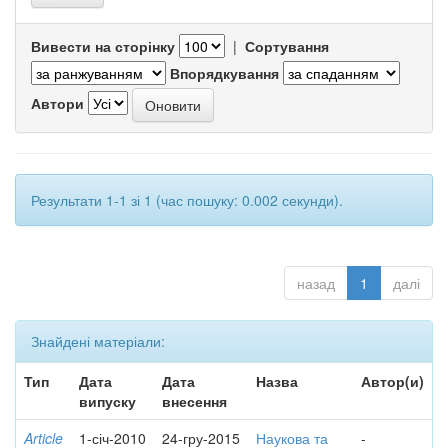
Вивести на сторінку
|
Сортування
Впорядкування
Автори
Результати 1-1 зі 1 (час пошуку: 0.002 секунди).
назад
1
далі
Знайдені матеріали:
Тип
Дата
Дата
Назва
Автор(и)
випуску
внесення
Article
1-січ-2010
24-гру-2015
Наукова та
-