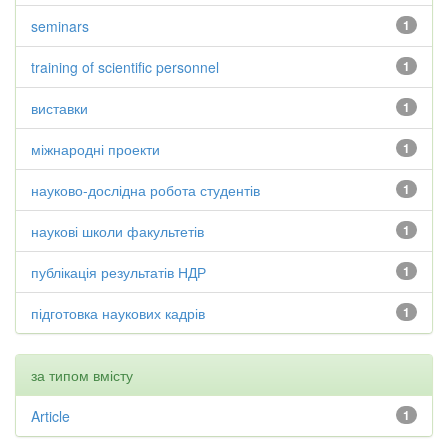
seminars
1
training of scientific personnel
1
виставки
1
міжнародні проекти
1
науково-дослідна робота студентів
1
наукові школи факультетів
1
публікація результатів НДР
1
підготовка наукових кадрів
1
за типом вмісту
Article
1