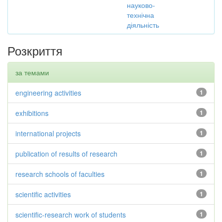
науково-
технічна
діяльність
Розкриття
за темами
engineering activities
1
exhibitions
1
international projects
1
publication of results of research
1
research schools of faculties
1
scientific activities
1
scientific-research work of students
1