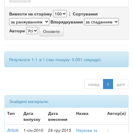
Вивести на сторінку
|
Сортування
Впорядкування
Автори
Результати 1-1 зі 1 (час пошуку: 0.001 секунди).
назад
1
далі
Знайдені матеріали:
Тип
Дата
Дата
Назва
Автор(и)
випуску
внесення
Article
1-січ-2010
24-гру-2015
Наукова та
-