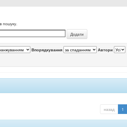
в пошуку.
Впорядкування
Автори
назад
1