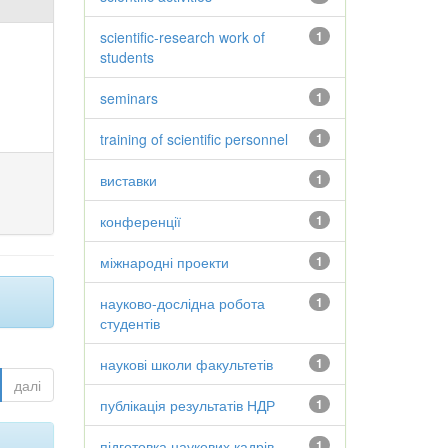
scientific-research work of
1
students
seminars
1
training of scientific personnel
1
виставки
1
конференції
1
міжнародні проекти
1
науково-дослідна робота
1
студентів
наукові школи факультетів
1
далі
публікація результатів НДР
1
підготовка наукових кадрів
1