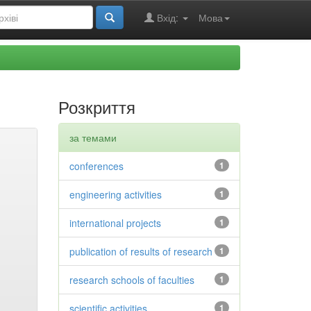
Вхід:
Мова
Розкриття
за темами
conferences
1
engineering activities
1
international projects
1
publication of results of research
1
research schools of faculties
1
scientific activities
1