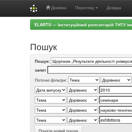
Домівка
Перегляд
Довідка
Skip
ELARTU — Інституційний репозитарій ТНТУ ім
navigation
Пошук
Пошук:
запит
Поточні фільтри:
Почати новий пошук