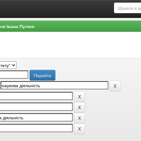
ені Івана Пулюя