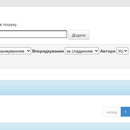
в пошуку.
Впорядкування
Автори
назад
1