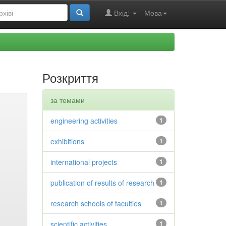
Вхід:
Мова
Розкриття
за темами
engineering activities
1
exhibitions
1
international projects
1
publication of results of research
1
research schools of faculties
1
scientific activities
1