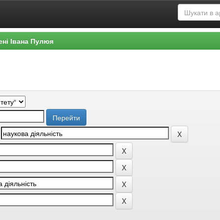
ені Івана Пулюя