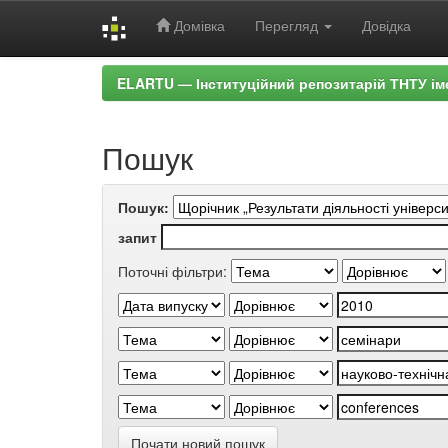
Домівка
Перегляд
Довідка
Skip
ELARTU — Інституційний репозитарій ТНТУ ім
navigation
Пошук
Пошук:
запит
Поточні фільтри:
Почати новий пошук