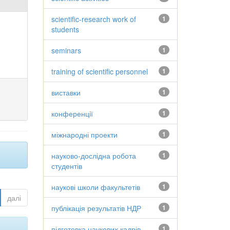
scientific-research work of
1
students
seminars
1
training of scientific personnel
1
виставки
1
конференції
1
міжнародні проекти
1
науково-дослідна робота
1
студентів
наукові школи факультетів
1
далі
публікація результатів НДР
1
підготовка наукових кадрів
1