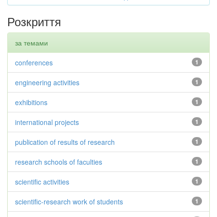
Розкриття
за темами
conferences
1
engineering activities
1
exhibitions
1
international projects
1
publication of results of research
1
research schools of faculties
1
scientific activities
1
scientific-research work of students
1