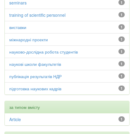
seminars
1
training of scientific personnel
1
виставки
1
міжнародні проекти
1
науково-дослідна робота студентів
1
наукові школи факультетів
1
публікація результатів НДР
1
підготовка наукових кадрів
1
за типом вмісту
Article
1