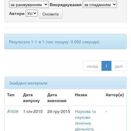
Впорядкування
Автори
Результати 1-1 зі 1 (час пошуку: 0.002 секунди).
назад
1
далі
Знайдені матеріали:
Тип
Дата
Дата
Назва
Автор(и)
випуску
внесення
Article
1-січ-2010
24-гру-2015
Наукова та
-
науково-
технічна
діяльність