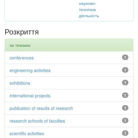
науково-
технічна
діяльність
Розкриття
за темами
conferences
1
engineering activities
1
exhibitions
1
international projects
1
publication of results of research
1
research schools of faculties
1
scientific activities
1