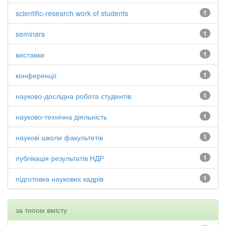
scientific-research work of students
1
seminars
1
виставки
1
конференції
1
науково-дослідна робота студентів
1
науково-технічна діяльність
1
наукові школи факультетів
1
публікація результатів НДР
1
підготовка наукових кадрів
1
за типом вмісту