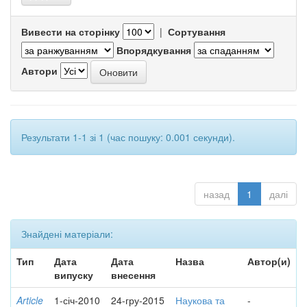
Вивести на сторінку
|
Сортування
Впорядкування
Автори
Результати 1-1 зі 1 (час пошуку: 0.001 секунди).
назад
1
далі
Знайдені матеріали:
Тип
Дата
Дата
Назва
Автор(и)
випуску
внесення
Article
1-січ-2010
24-гру-2015
Наукова та
-