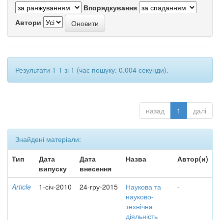
Впорядкування
Автори
Результати 1-1 зі 1 (час пошуку: 0.004 секунди).
назад
1
далі
Знайдені матеріали:
Тип
Дата
Дата
Назва
Автор(и)
випуску
внесення
Article
1-січ-2010
24-гру-2015
Наукова та
-
науково-
технічна
діяльність