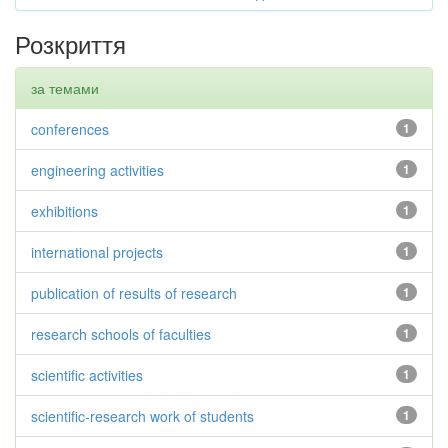
Розкриття
за темами
conferences
1
engineering activities
1
exhibitions
1
international projects
1
publication of results of research
1
research schools of faculties
1
scientific activities
1
scientific-research work of students
1