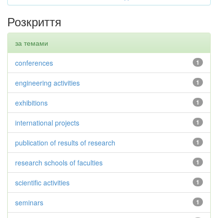
Розкриття
за темами
conferences
1
engineering activities
1
exhibitions
1
international projects
1
publication of results of research
1
research schools of faculties
1
scientific activities
1
seminars
1