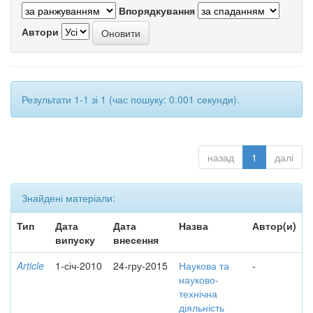
Впорядкування
Автори
Результати 1-1 зі 1 (час пошуку: 0.001 секунди).
назад
1
далі
Знайдені матеріали:
Тип
Дата
Дата
Назва
Автор(и)
випуску
внесення
Article
1-січ-2010
24-гру-2015
Наукова та
-
науково-
технічна
діяльність