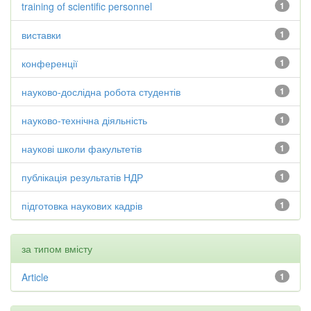
training of scientific personnel
1
виставки
1
конференції
1
науково-дослідна робота студентів
1
науково-технічна діяльність
1
наукові школи факультетів
1
публікація результатів НДР
1
підготовка наукових кадрів
1
за типом вмісту
Article
1