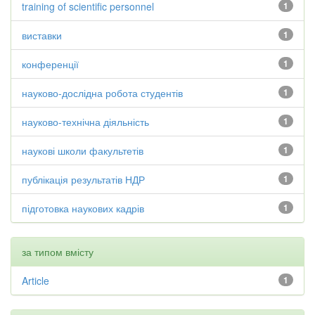
training of scientific personnel
1
виставки
1
конференції
1
науково-дослідна робота студентів
1
науково-технічна діяльність
1
наукові школи факультетів
1
публікація результатів НДР
1
підготовка наукових кадрів
1
за типом вмісту
Article
1