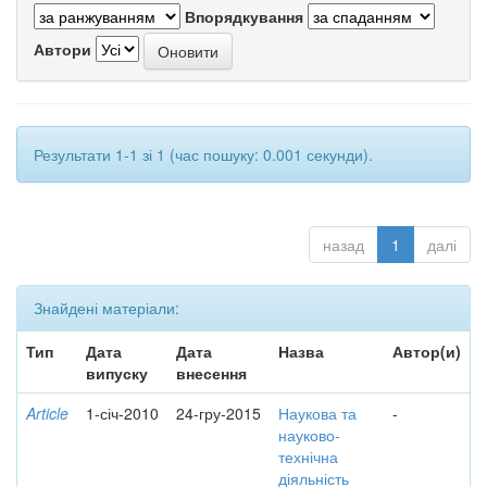
Впорядкування
Автори
Результати 1-1 зі 1 (час пошуку: 0.001 секунди).
назад
1
далі
Знайдені матеріали:
Тип
Дата
Дата
Назва
Автор(и)
випуску
внесення
Article
1-січ-2010
24-гру-2015
Наукова та
-
науково-
технічна
діяльність