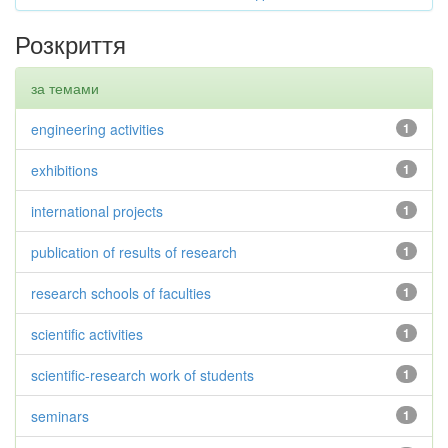
Розкриття
за темами
engineering activities
1
exhibitions
1
international projects
1
publication of results of research
1
research schools of faculties
1
scientific activities
1
scientific-research work of students
1
seminars
1