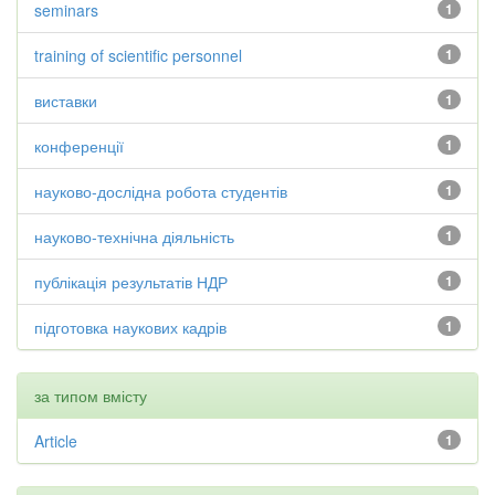
seminars
1
training of scientific personnel
1
виставки
1
конференції
1
науково-дослідна робота студентів
1
науково-технічна діяльність
1
публікація результатів НДР
1
підготовка наукових кадрів
1
за типом вмісту
Article
1