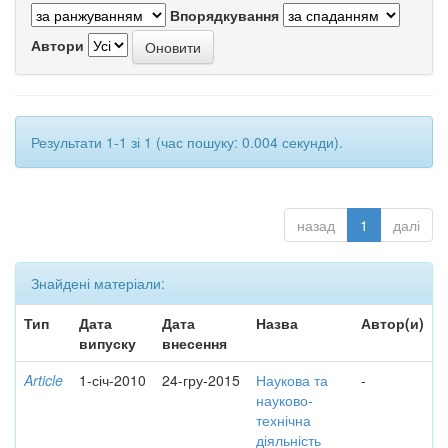
Впорядкування
Автори
Результати 1-1 зі 1 (час пошуку: 0.004 секунди).
назад
1
далі
Знайдені матеріали:
Тип
Дата
Дата
Назва
Автор(и)
випуску
внесення
Article
1-січ-2010
24-гру-2015
Наукова та
-
науково-
технічна
діяльність