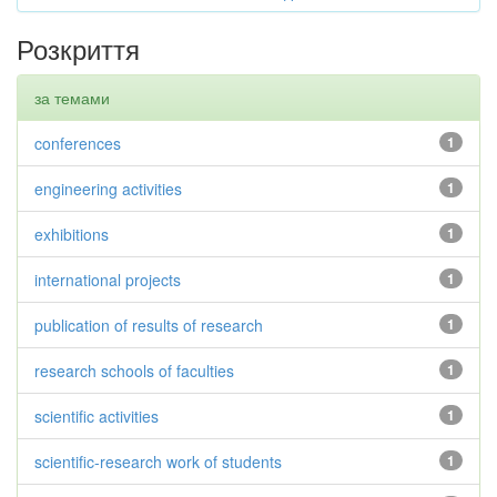
Розкриття
за темами
conferences
1
engineering activities
1
exhibitions
1
international projects
1
publication of results of research
1
research schools of faculties
1
scientific activities
1
scientific-research work of students
1