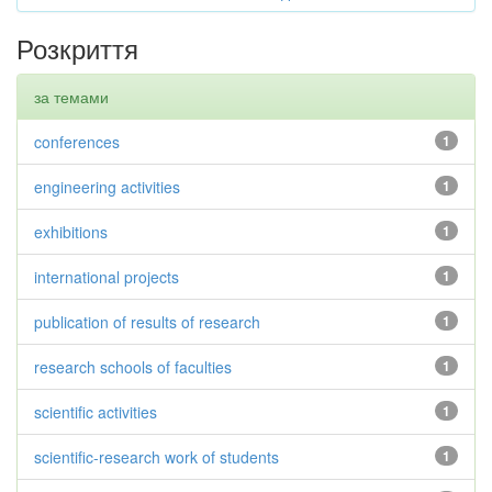
Розкриття
за темами
conferences
1
engineering activities
1
exhibitions
1
international projects
1
publication of results of research
1
research schools of faculties
1
scientific activities
1
scientific-research work of students
1