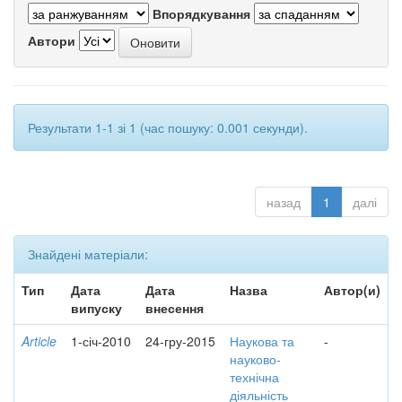
Впорядкування
Автори
Результати 1-1 зі 1 (час пошуку: 0.001 секунди).
назад
1
далі
Знайдені матеріали:
Тип
Дата
Дата
Назва
Автор(и)
випуску
внесення
Article
1-січ-2010
24-гру-2015
Наукова та
-
науково-
технічна
діяльність