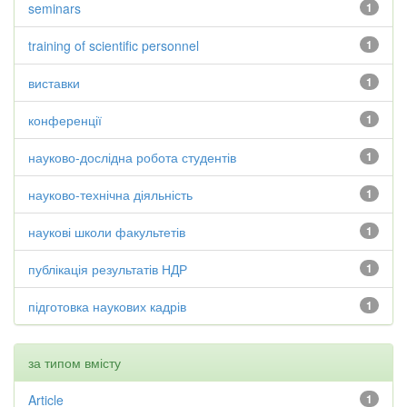
seminars
1
training of scientific personnel
1
виставки
1
конференції
1
науково-дослідна робота студентів
1
науково-технічна діяльність
1
наукові школи факультетів
1
публікація результатів НДР
1
підготовка наукових кадрів
1
за типом вмісту
Article
1