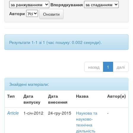
Впорядкування
Автори
Результати 1-1 зі 1 (час пошуку: 0.002 секунди).
назад
1
далі
Знайдені матеріали:
Тип
Дата
Дата
Назва
Автор(и)
випуску
внесення
Article
1-січ-2012
24-гру-2015
Наукова та
-
науково-
технічна
діяльність