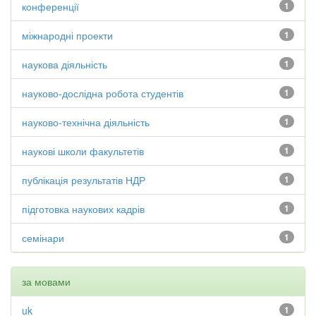
конференції
1
міжнародні проекти
1
наукова діяльність
1
науково-дослідна робота студентів
1
науково-технічна діяльність
1
наукові школи факультетів
1
публікація результатів НДР
1
підготовка наукових кадрів
1
семінари
1
за мовами
uk
1