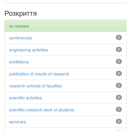
Розкриття
за темами
conferences
1
engineering activities
1
exhibitions
1
publication of results of research
1
research schools of faculties
1
scientific activities
1
scientific-research work of students
1
seminars
1