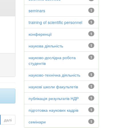
seminars
1
training of scientific personnel
1
конференції
1
наукова діяльність
1
науково-дослідна робота
1
студентів
науково-технічна діяльність
1
наукові школи факультетів
1
публікація результатів НДР
1
підготовка наукових кадрів
1
далі
семінари
1