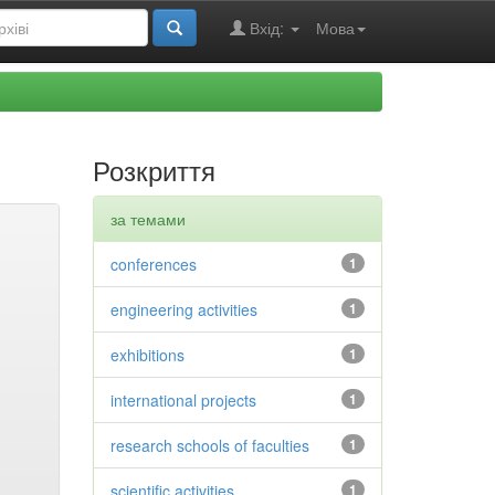
Вхід:
Мова
Розкриття
за темами
conferences
1
engineering activities
1
exhibitions
1
international projects
1
research schools of faculties
1
scientific activities
1