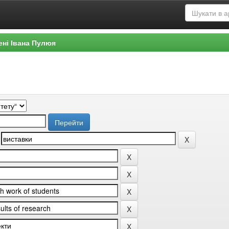
ені Івана Пулюя