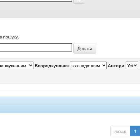
в пошуку.
Впорядкування
Автори
назад
1