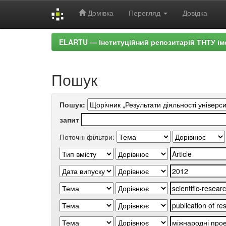
Домівка
Перегляд
Довідка
Skip
ELARTU — Інституційний репозитарій ТНТУ ім
navigation
Пошук
Пошук:
запит
Поточні фільтри: