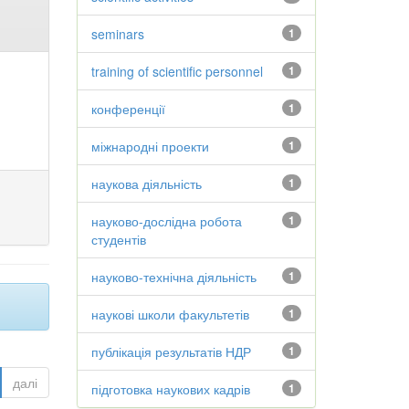
seminars
1
training of scientific personnel
1
конференції
1
міжнародні проекти
1
наукова діяльність
1
науково-дослідна робота
1
студентів
науково-технічна діяльність
1
наукові школи факультетів
1
публікація результатів НДР
1
далі
підготовка наукових кадрів
1