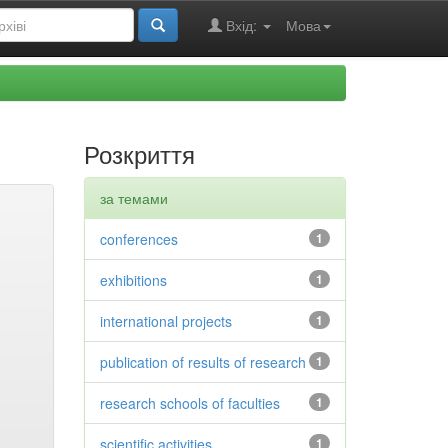
Вхід:
Мова
Розкриття
за темами
conferences
1
exhibitions
1
international projects
1
publication of results of research
1
research schools of faculties
1
scientific activities
1