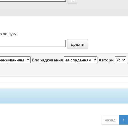
в пошуку.
Впорядкування
Автори
назад
1