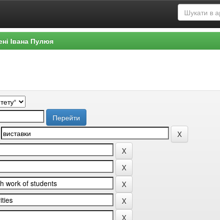
ені Івана Пулюя