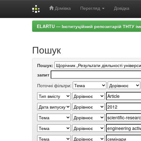
Домівка
Перегляд
Довідка
Skip
ELARTU — Інституційний репозитарій ТНТУ ім
navigation
Пошук
Пошук:
запит
Поточні фільтри: