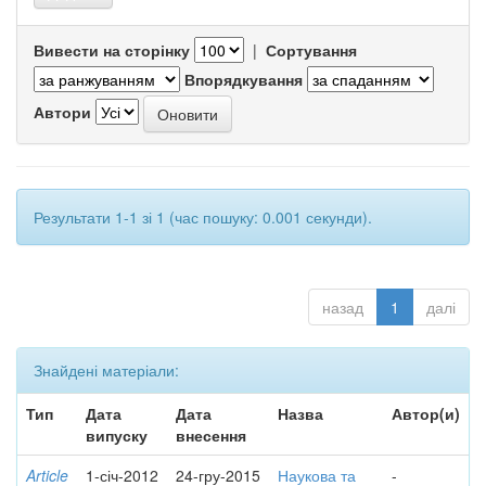
Вивести на сторінку
|
Сортування
Впорядкування
Автори
Результати 1-1 зі 1 (час пошуку: 0.001 секунди).
назад
1
далі
Знайдені матеріали:
Тип
Дата
Дата
Назва
Автор(и)
випуску
внесення
Article
1-січ-2012
24-гру-2015
Наукова та
-