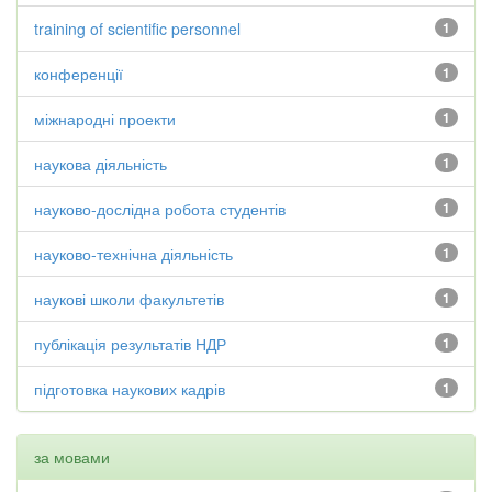
training of scientific personnel
1
конференції
1
міжнародні проекти
1
наукова діяльність
1
науково-дослідна робота студентів
1
науково-технічна діяльність
1
наукові школи факультетів
1
публікація результатів НДР
1
підготовка наукових кадрів
1
за мовами