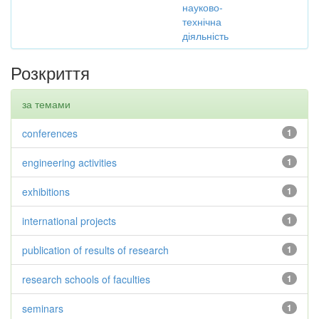
науково-
технічна
діяльність
Розкриття
за темами
conferences
1
engineering activities
1
exhibitions
1
international projects
1
publication of results of research
1
research schools of faculties
1
seminars
1