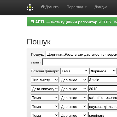
Домівка
Перегляд
Довідка
Skip
ELARTU — Інституційний репозитарій ТНТУ ім
navigation
Пошук
Пошук:
запит
Поточні фільтри: