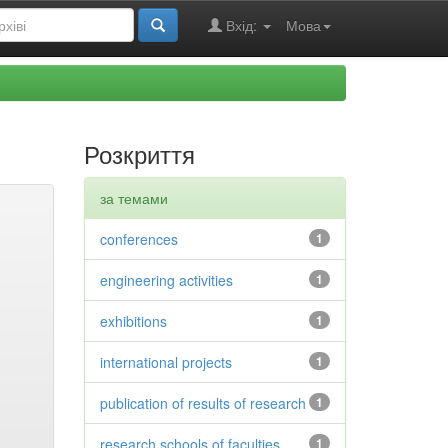
Вхід:
Мова
Розкриття
за темами
conferences
1
engineering activities
1
exhibitions
1
international projects
1
publication of results of research
1
research schools of faculties
1