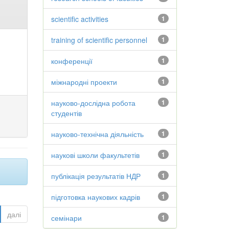
scientific activities
1
training of scientific personnel
1
конференції
1
міжнародні проекти
1
науково-дослідна робота
1
студентів
науково-технічна діяльність
1
наукові школи факультетів
1
публікація результатів НДР
1
підготовка наукових кадрів
1
далі
семінари
1