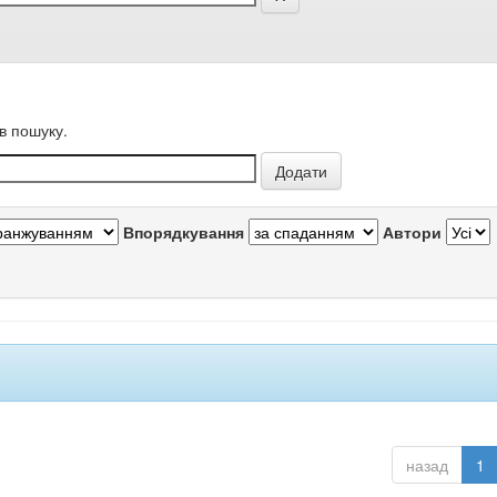
в пошуку.
Впорядкування
Автори
назад
1