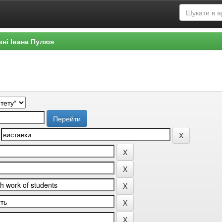
ені Івана Пулюя