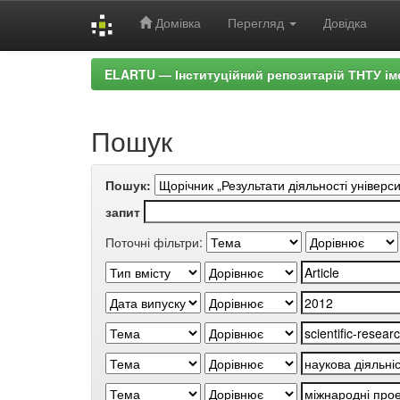
Домівка
Перегляд
Довідка
Skip
ELARTU — Інституційний репозитарій ТНТУ ім
navigation
Пошук
Пошук:
запит
Поточні фільтри: