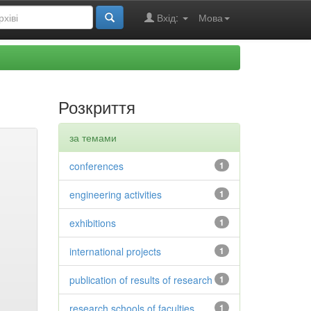
Вхід:
Мова
Розкриття
за темами
conferences
1
engineering activities
1
exhibitions
1
international projects
1
publication of results of research
1
research schools of faculties
1