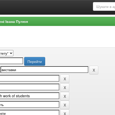
ені Івана Пулюя