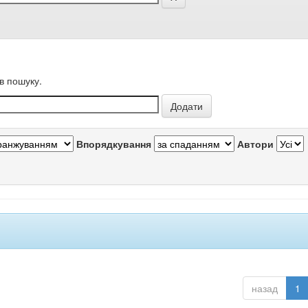
в пошуку.
Впорядкування
Автори
назад
1