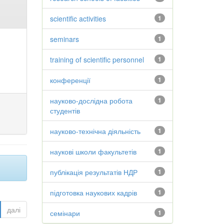
scientific activities
1
seminars
1
training of scientific personnel
1
конференції
1
науково-дослідна робота
1
студентів
науково-технічна діяльність
1
наукові школи факультетів
1
публікація результатів НДР
1
підготовка наукових кадрів
1
далі
семінари
1