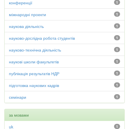
конференції
1
міжнародні проекти
1
наукова діяльність
1
науково-дослідна робота студентів
1
науково-технічна діяльність
1
наукові школи факультетів
1
публікація результатів НДР
1
підготовка наукових кадрів
1
семінари
1
за мовами
uk
1