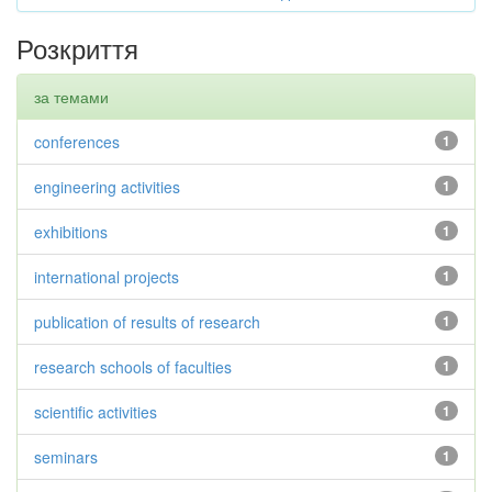
Розкриття
за темами
conferences
1
engineering activities
1
exhibitions
1
international projects
1
publication of results of research
1
research schools of faculties
1
scientific activities
1
seminars
1