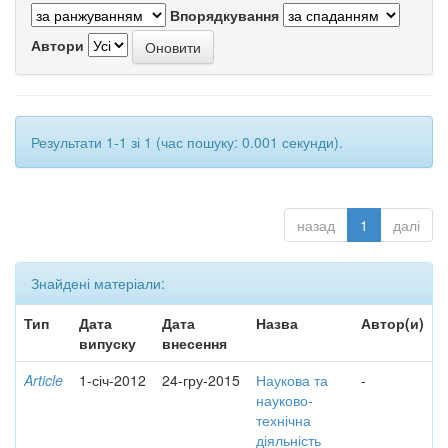
Впорядкування
Автори
Результати 1-1 зі 1 (час пошуку: 0.001 секунди).
назад
1
далі
Знайдені матеріали:
Тип
Дата
Дата
Назва
Автор(и)
випуску
внесення
Article
1-січ-2012
24-гру-2015
Наукова та
-
науково-
технічна
діяльність