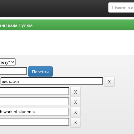
ені Івана Пулюя