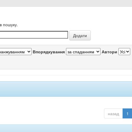
в пошуку.
Впорядкування
Автори
назад
1