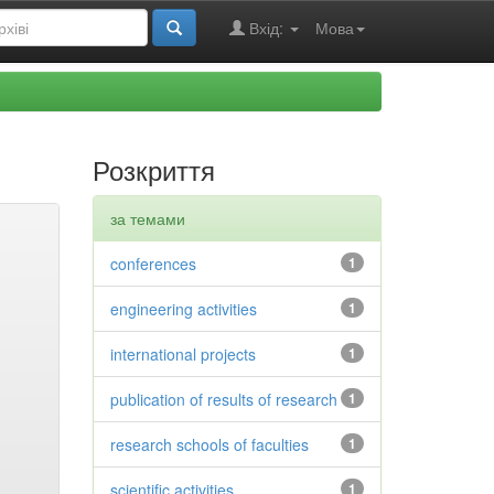
Вхід:
Мова
Розкриття
за темами
conferences
1
engineering activities
1
international projects
1
publication of results of research
1
research schools of faculties
1
scientific activities
1