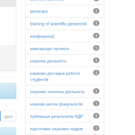
seminars
1
training of scientific personnel
1
конференції
1
міжнародні проекти
1
наукова діяльність
1
науково-дослідна робота
1
студентів
науково-технічна діяльність
1
наукові школи факультетів
1
далі
публікація результатів НДР
1
підготовка наукових кадрів
1