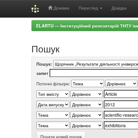
Домівка
Перегляд
Довідка
Skip
ELARTU — Інституційний репозитарій ТНТУ ім
navigation
Пошук
Пошук:
запит
Поточні фільтри:
Почати новий пошук