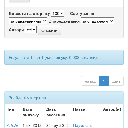
Вивести на сторінку
|
Сортування
Впорядкування
Автори
Результати 1-1 зі 1 (час пошуку: 0.002 секунди).
назад
1
далі
Знайдені матеріали:
Тип
Дата
Дата
Назва
Автор(и)
випуску
внесення
Article
1-січ-2012
24-гру-2015
Наукова та
-