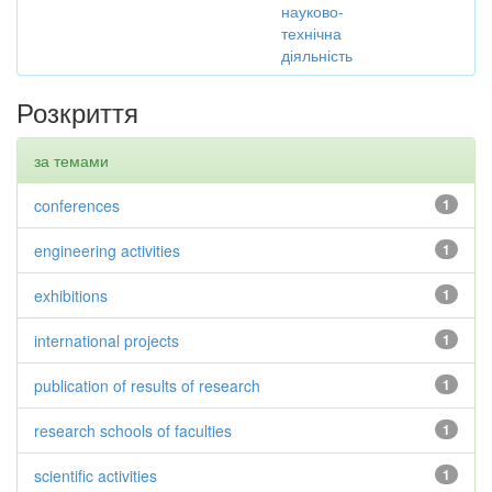
науково-
технічна
діяльність
Розкриття
за темами
conferences
1
engineering activities
1
exhibitions
1
international projects
1
publication of results of research
1
research schools of faculties
1
scientific activities
1