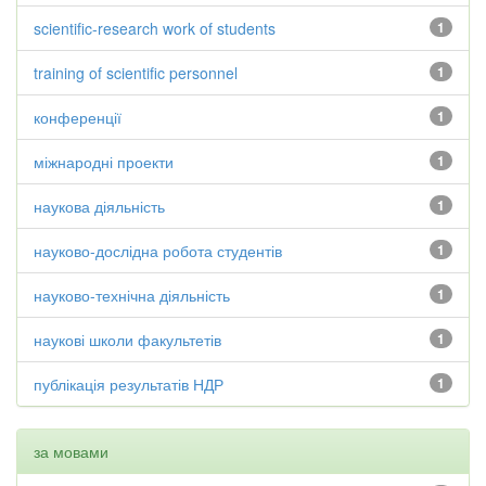
scientific-research work of students
1
training of scientific personnel
1
конференції
1
міжнародні проекти
1
наукова діяльність
1
науково-дослідна робота студентів
1
науково-технічна діяльність
1
наукові школи факультетів
1
публікація результатів НДР
1
за мовами