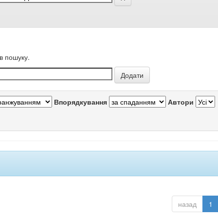
в пошуку.
Впорядкування
Автори
назад
1