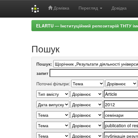
Домівка
Перегляд
Довідка
Skip
ELARTU — Інституційний репозитарій ТНТУ ім
navigation
Пошук
Пошук:
запит
Поточні фільтри: