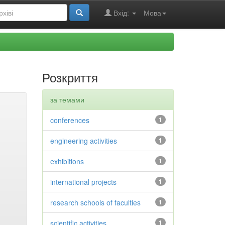
Вхід:
Мова
Розкриття
за темами
conferences
1
engineering activities
1
exhibitions
1
international projects
1
research schools of faculties
1
scientific activities
1