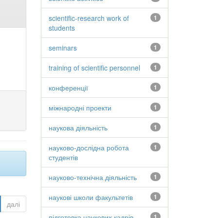
scientific-research work of
1
students
seminars
1
training of scientific personnel
1
конференції
1
міжнародні проекти
1
наукова діяльність
1
науково-дослідна робота
1
студентів
науково-технічна діяльність
1
наукові школи факультетів
1
далі
підготовка наукових кадрів
1