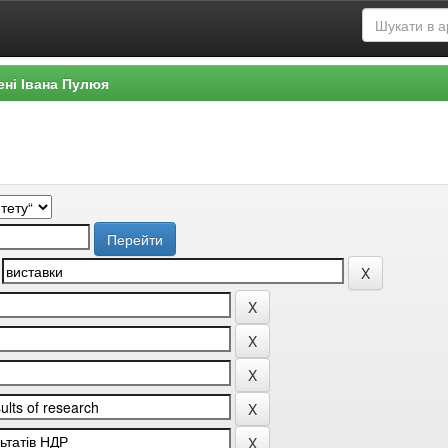
ені Івана Пулюя