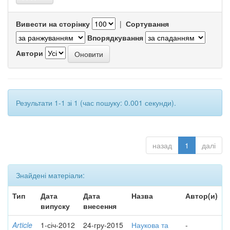
Вивести на сторінку
|
Сортування
Впорядкування
Автори
Результати 1-1 зі 1 (час пошуку: 0.001 секунди).
назад
1
далі
Знайдені матеріали:
Тип
Дата
Дата
Назва
Автор(и)
випуску
внесення
Article
1-січ-2012
24-гру-2015
Наукова та
-