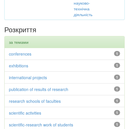
науково-
технічна
діяльність
Розкриття
за темами
conferences
1
exhibitions
1
international projects
1
publication of results of research
1
research schools of faculties
1
scientific activities
1
scientific-research work of students
1