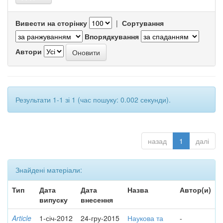
Вивести на сторінку
|
Сортування
Впорядкування
Автори
Результати 1-1 зі 1 (час пошуку: 0.002 секунди).
назад
1
далі
Знайдені матеріали:
Тип
Дата
Дата
Назва
Автор(и)
випуску
внесення
Article
1-січ-2012
24-гру-2015
Наукова та
-