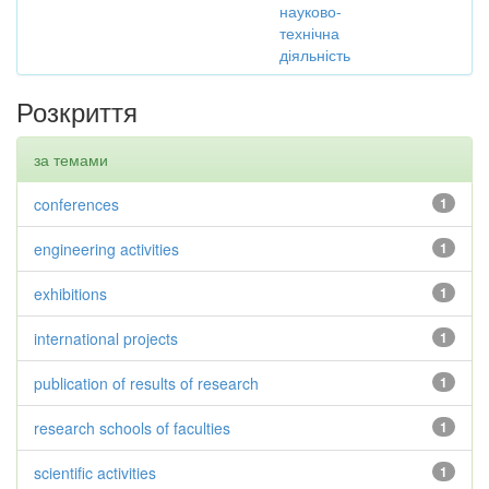
науково-
технічна
діяльність
Розкриття
за темами
conferences
1
engineering activities
1
exhibitions
1
international projects
1
publication of results of research
1
research schools of faculties
1
scientific activities
1