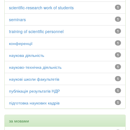
scientific-research work of students
1
seminars
1
training of scientific personnel
1
конференції
1
наукова діяльність
1
науково-технічна діяльність
1
наукові школи факультетів
1
публікація результатів НДР
1
підготовка наукових кадрів
1
за мовами