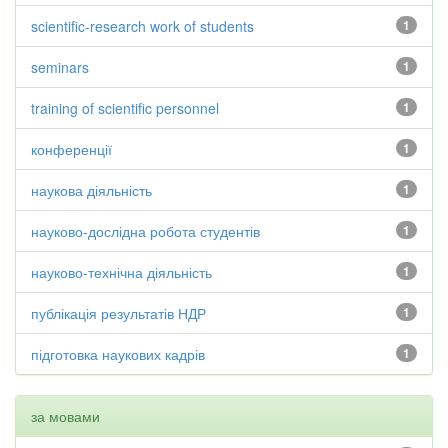
scientific-research work of students
1
seminars
1
training of scientific personnel
1
конференції
1
наукова діяльність
1
науково-дослідна робота студентів
1
науково-технічна діяльність
1
публікація результатів НДР
1
підготовка наукових кадрів
1
за мовами