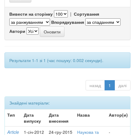
Вивести на сторінку
|
Сортування
Впорядкування
Автори
Результати 1-1 зі 1 (час пошуку: 0.002 секунди).
назад
1
далі
Знайдені матеріали:
Тип
Дата
Дата
Назва
Автор(и)
випуску
внесення
Article
1-січ-2012
24-гру-2015
Наукова та
-