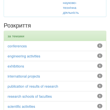
науково-
технічна
діяльність
Розкриття
за темами
conferences
1
engineering activities
1
exhibitions
1
international projects
1
publication of results of research
1
research schools of faculties
1
scientific activities
1