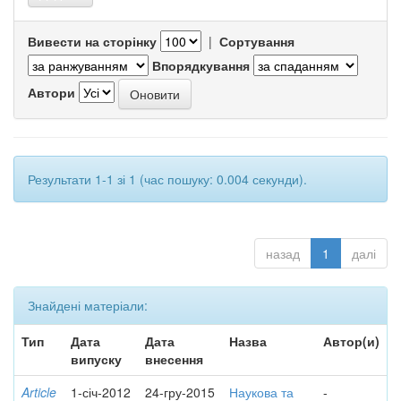
Вивести на сторінку
|
Сортування
Впорядкування
Автори
Результати 1-1 зі 1 (час пошуку: 0.004 секунди).
назад
1
далі
Знайдені матеріали:
Тип
Дата
Дата
Назва
Автор(и)
випуску
внесення
Article
1-січ-2012
24-гру-2015
Наукова та
-