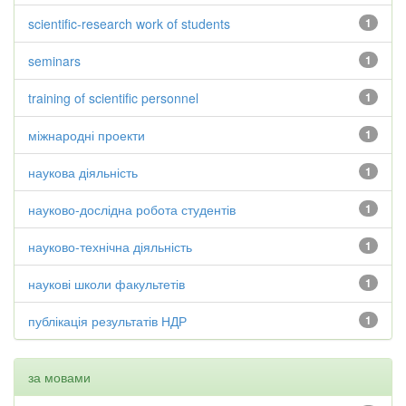
scientific-research work of students
1
seminars
1
training of scientific personnel
1
міжнародні проекти
1
наукова діяльність
1
науково-дослідна робота студентів
1
науково-технічна діяльність
1
наукові школи факультетів
1
публікація результатів НДР
1
за мовами