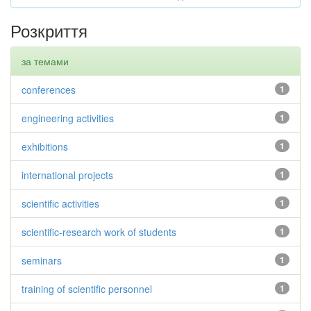
Розкриття
за темами
conferences
1
engineering activities
1
exhibitions
1
international projects
1
scientific activities
1
scientific-research work of students
1
seminars
1
training of scientific personnel
1