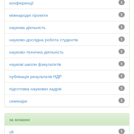
конференції
1
міжнародні проекти
1
наукова діяльність
1
науково-дослідна робота студентів
1
науково-технічна діяльність
1
наукові школи факультетів
1
публікація результатів НДР
1
підготовка наукових кадрів
1
семінари
1
за мовами
uk
1