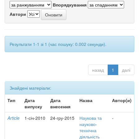
Впорядкування
Автори
Результати 1-1 зі 1 (час пошуку: 0.002 секунди).
назад
1
далі
Знайдені матеріали:
Тип
Дата
Дата
Назва
Автор(и)
випуску
внесення
Article
1-січ-2010
24-гру-2015
Наукова та
-
науково-
технічна
діяльність