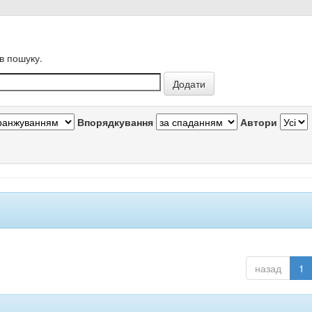
в пошуку.
Впорядкування
Автори
назад
1