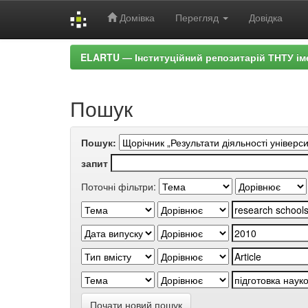
Домівка
Перегляд
Довідка
Skip
ELARTU — Інституційний репозитарій ТНТУ ім
navigation
Пошук
Пошук:
запит
Поточні фільтри:
Почати новий пошук