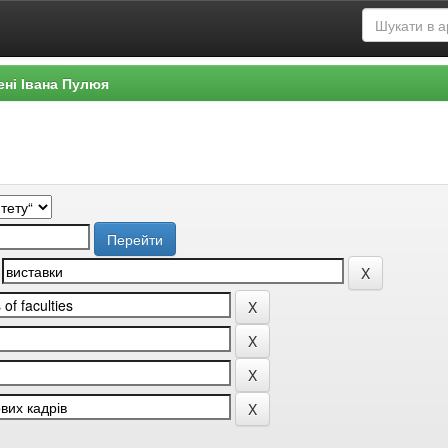
ені Івана Пулюя