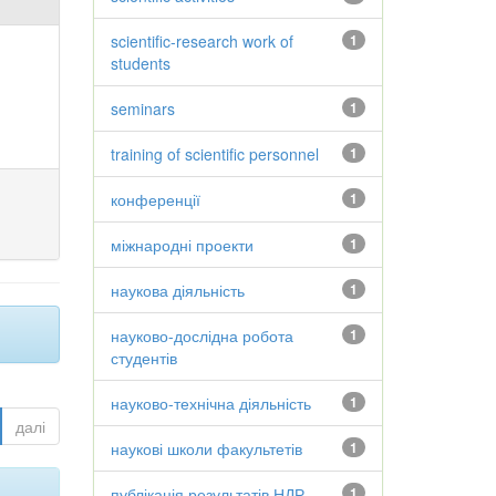
scientific-research work of
1
students
seminars
1
training of scientific personnel
1
конференції
1
міжнародні проекти
1
наукова діяльність
1
науково-дослідна робота
1
студентів
науково-технічна діяльність
1
далі
наукові школи факультетів
1
публікація результатів НДР
1