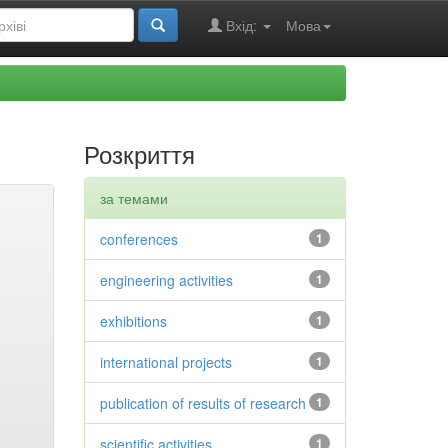
Вхід:
Мова
Розкриття
за темами
conferences
1
engineering activities
1
exhibitions
1
international projects
1
publication of results of research
1
scientific activities
1